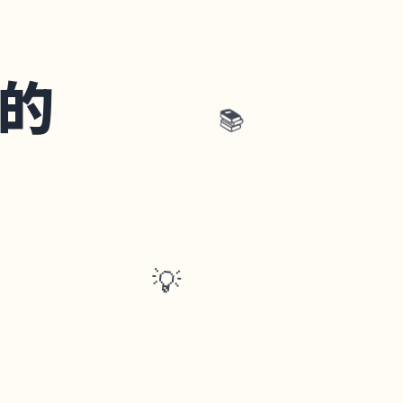
的
📚
💡