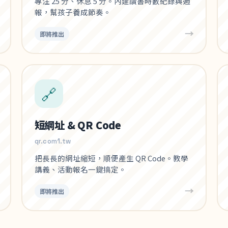
專注 25 分、休息 5 分。內建讀書時數紀錄與週
報，幫孩子養成節奏。
→
即將推出
🔗
短網址 & QR Code
qr.com1.tw
把長長的網址縮短，順便產生 QR Code。教學
講義、活動報名一鍵搞定。
→
即將推出