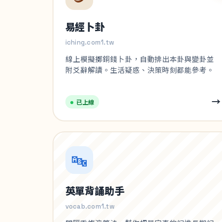
易經卜卦
iching.com1.tw
線上模擬擲銅錢卜卦，自動排出本卦與變卦並
附爻辭解讀。生活疑惑、決策時刻都能參考。
→
已上線
🔤
英單背誦助手
vocab.com1.tw