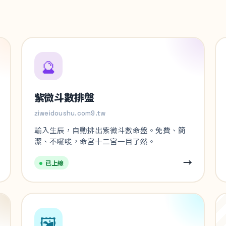
🔮
紫微斗數排盤
ziweidoushu.com9.tw
輸入生辰，自動排出紫微斗數命盤。免費、簡
潔、不囉唆，命宮十二宮一目了然。
→
已上線
🖼️